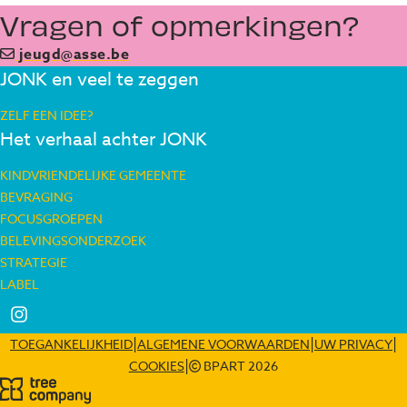
Vragen of opmerkingen?
jeugd@asse.be
JONK en veel te zeggen
ZELF EEN IDEE?
Het verhaal achter JONK
KINDVRIENDELIJKE GEMEENTE
BEVRAGING
FOCUSGROEPEN
BELEVINGSONDERZOEK
STRATEGIE
LABEL
Deel op Instagram
|
|
|
TOEGANKELIJKHEID
ALGEMENE VOORWAARDEN
UW PRIVACY
|
COOKIES
BPART 2026